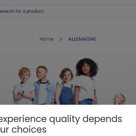
Home
ALLEMAGNE
DANKE
experience quality depends
ur choices