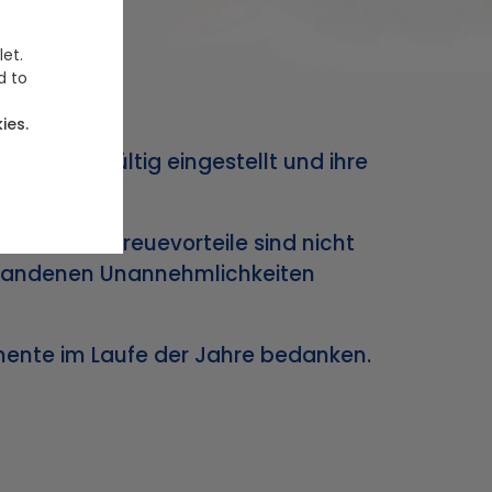
let.
d to
ies.
trieb endgültig eingestellt und ihre
 und Ihre Treuevorteile sind nicht
ntstandenen Unannehmlichkeiten
omente im Laufe der Jahre bedanken.