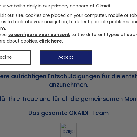
ur website daily is our primary concern at Okaïdi.
sit our site, cookies are placed on your computer, mobile or tab
 us to facilitate your navigation, to detect possible problems an
em.
Liebe Kunden,
 you
to configure your consent
to the different types of cook
re about cookies,
click here
.
en und unsere Website okaidi.de haben ihren Be
Türen geschlossen.
ecline
Accept
renrücksendungen ab sofort nicht mehr möglich
unsere aufrichtigen Entschuldigungen für die e
anzunehmen.
 für Ihre Treue und für all die gemeinsamen M
Das gesamte OKAÏDI-Team